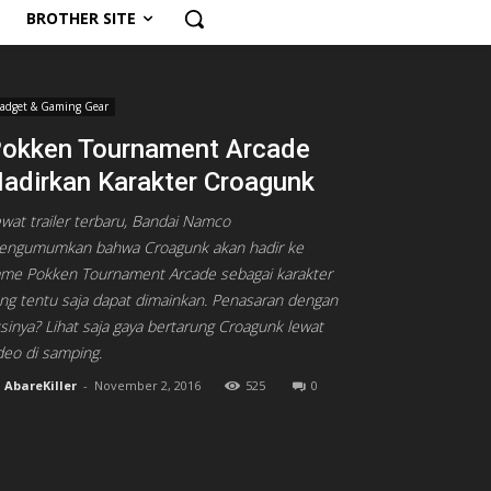
BROTHER SITE
adget & Gaming Gear
okken Tournament Arcade
adirkan Karakter Croagunk
wat trailer terbaru, Bandai Namco
engumumkan bahwa Croagunk akan hadir ke
me Pokken Tournament Arcade sebagai karakter
ng tentu saja dapat dimainkan. Penasaran dengan
sinya? Lihat saja gaya bertarung Croagunk lewat
deo di samping.
AbareKiller
-
November 2, 2016
525
0