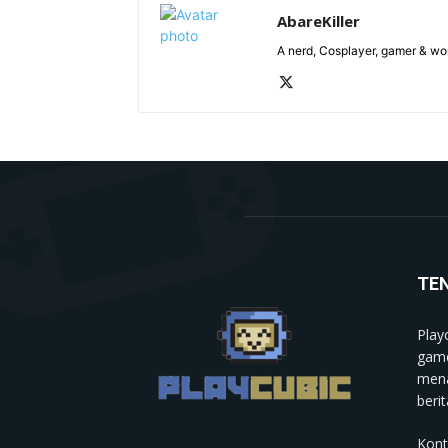
AbareKiller
A nerd, Cosplayer, gamer & wo
TE
Play
game
mena
berit
Kont