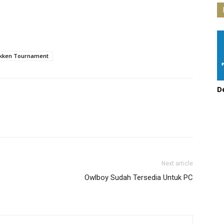
kken Tournament
D
Next article
Owlboy Sudah Tersedia Untuk PC