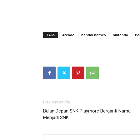
TAGS
Arcade
bandai namco
nintendo
Po
Previous article
Bulan Depan SNK Playmore Berganti Nama
Menjadi SNK