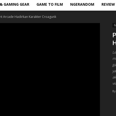
& GAMING GEAR
GAME TO FILM
NGERANDOM
REVIEW
t Arcade Hadirkan Karakter Croagunk
G
P
H
Le
m
ga
ya
ak
vi
By