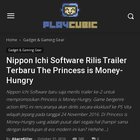
Home
Gadget & Gaming Gear
Gadget & Gaming Gear
Nippon Ichi Software Rilis Trailer
Terbaru The Princess is Money-
Hungry
Nippon Ichi Software baru saja merilis trailer ke-2 untuk
mempromosikan Princess is Money-Hungry. Game bergenre
action RPG ini rencananya akan dirilis secara eksklusif ke PS Vita
wilayah Jepang pada tanggal 24 November 2016. Di Princess is
Money-Hungry uang adalah pusat dari segala hal (hampir sama
dengan kehidupan di era modern ini kan? Hehehe…)
By
AbareKiller
-
October 31, 2016
569
0