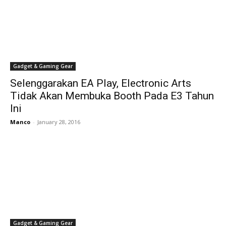
Gadget & Gaming Gear
Selenggarakan EA Play, Electronic Arts
Tidak Akan Membuka Booth Pada E3 Tahun
Ini
Manco
-
January 28, 2016
Gadget & Gaming Gear