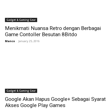
Gadget & Gaming Gear
Menikmati Nuansa Retro dengan Berbagai
Game Contoller Besutan 8Bitdo
Manco
-
January 25, 2016
Gadget & Gaming Gear
Google Akan Hapus Google+ Sebagai Syarat
Akses Google Play Games