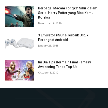
Berbagai Macam Tongkat Sihir dalam
Serial Harry Potter yang Bisa Kamu
Koleksi
November 4, 2016
3 Emulator PSOne Terbaik Untuk
Perangkat Android
January 28, 2018
Ini Dia Tips Bermain Final Fantasy
Awakening Tanpa Top-Up!
October 3, 2017