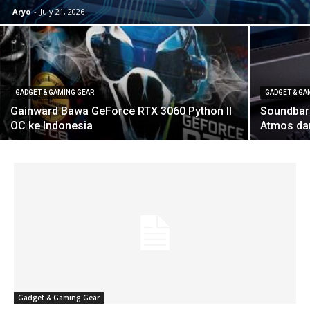
Aryo
-
July 21, 2026
GADGET & GAMING GEAR
GADGET & GA
Gainward Bawa GeForce RTX 3060 Python II
Soundbar 
OC ke Indonesia
Atmos da
Gadget & Gaming Gear