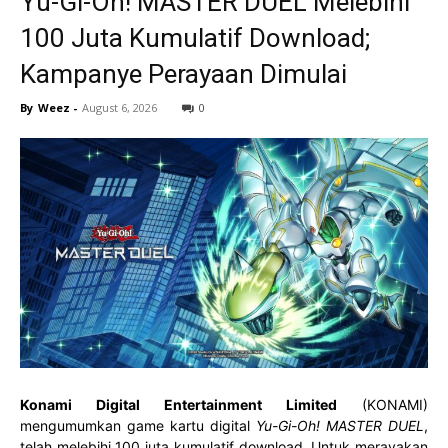
Yu-Gi-Oh! MASTER DUEL Melebihi
100 Juta Kumulatif Download;
Kampanye Perayaan Dimulai
By
Weez
-
August 6, 2026
0
Konami Digital Entertainment
Limited
(KONAMI)
mengumumkan game kartu digital
Yu-Gi-Oh! MASTER DUEL
,
telah melebihi 100 juta kumulatif download. Untuk merayakan