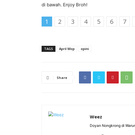
di bawah. Enjoy Broh!
1
2
3
4
5
6
7
TAGS
April Mop
opini
Share
Weez
Doyan Nongkrong di Warun