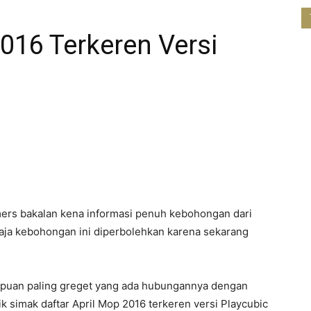
2016 Terkeren Versi
gamers bakalan kena informasi penuh kebohongan dari
saja kebohongan ini diperbolehkan karena sekarang
tipuan paling greget yang ada hubungannya dengan
ik simak daftar April Mop 2016 terkeren versi Playcubic