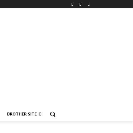
BROTHER SITE