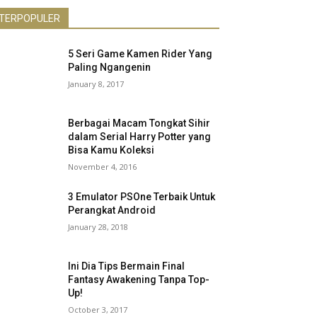
TERPOPULER
5 Seri Game Kamen Rider Yang
Paling Ngangenin
January 8, 2017
Berbagai Macam Tongkat Sihir
dalam Serial Harry Potter yang
Bisa Kamu Koleksi
November 4, 2016
3 Emulator PSOne Terbaik Untuk
Perangkat Android
January 28, 2018
Ini Dia Tips Bermain Final
Fantasy Awakening Tanpa Top-
Up!
October 3, 2017