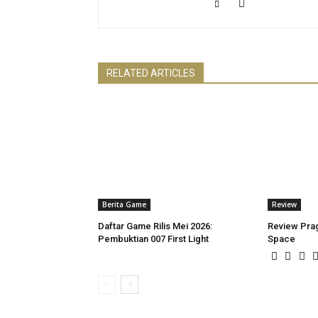
RELATED ARTICLES
Berita Game
Review
Daftar Game Rilis Mei 2026:
Review Prag
Pembuktian 007 First Light
Space