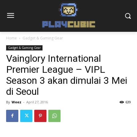
Home
Gadget & Gaming Gear
Gadget & Gaming Gear
Vainglory International
Premier League – VIPL
Season 3 akan dimulai 3 Mei
di Seoul
By
Weez
-
April 27, 2016
639