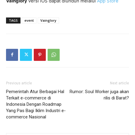
Vainglory
versi iOS dapat diunduh melalui
App Store
TAGS
event
Vainglory
Previous article
Next article
Pemerintah Atur Berbagai Hal
Rumor: Soul Worker juga akan
Terkait e-commerce di
rilis di Barat?
Indonesia Dengan Roadmap
Yang Pas Bagi Iklim Industri e-
commerce Nasional