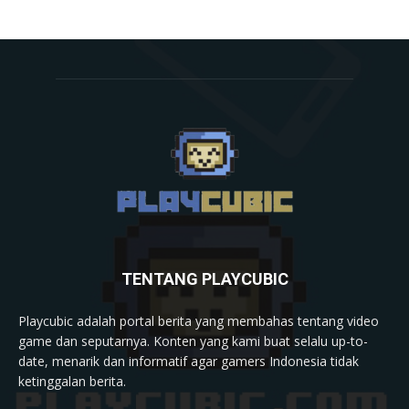
TENTANG PLAYCUBIC
Playcubic adalah portal berita yang membahas tentang video
game dan seputarnya. Konten yang kami buat selalu up-to-
date, menarik dan informatif agar gamers Indonesia tidak
ketinggalan berita.