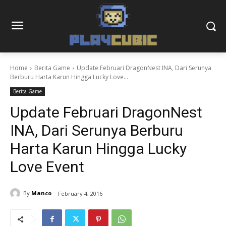
Home
Berita Game
Update Februari DragonNest INA, Dari Serunya
Berburu Harta Karun Hingga Lucky Love...
Berita Game
Update Februari DragonNest
INA, Dari Serunya Berburu
Harta Karun Hingga Lucky
Love Event
By
Manco
February 4, 2016