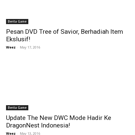
Berita Game
Pesan DVD Tree of Savior, Berhadiah Item
Ekslusif!
Weez
-
May 17, 2016
Berita Game
Update The New DWC Mode Hadir Ke
DragonNest Indonesia!
Weez
-
May 13, 2016