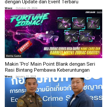
dengan Update dan Event Terbaru
Weez
-
October 29, 2024
Berita Game
Makin ‘Pro’ Main Point Blank dengan Seri
Rasi Bintang Pembawa Keberuntungan
Weez
-
January 31, 2023