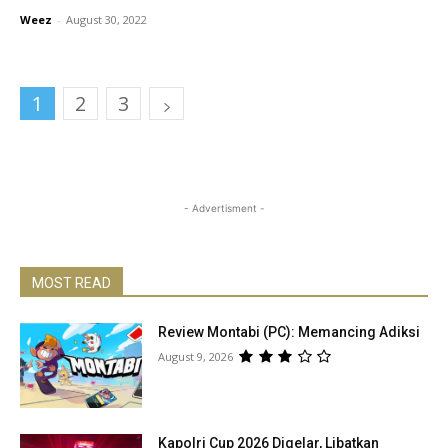
Weez
-
August 30, 2022
1
2
3
- Advertisment -
MOST READ
Review Montabi (PC): Memancing Adiksi
August 9, 2026
Kapolri Cup 2026 Digelar, Libatkan