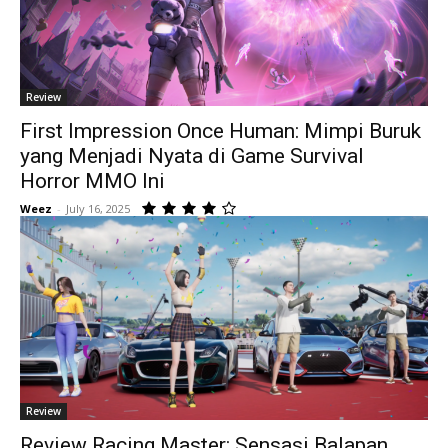
Review
First Impression Once Human: Mimpi Buruk
yang Menjadi Nyata di Game Survival
Horror MMO Ini
Weez
-
July 16, 2025
Review
Review Racing Master: Sensasi Balapan