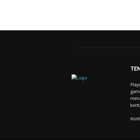
TE
Play
game
mena
berit
Kont