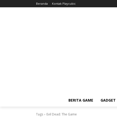
Beranda
Kontak Playcubic
BERITA GAME
GADGET 
Tags
Evil Dead: The Game