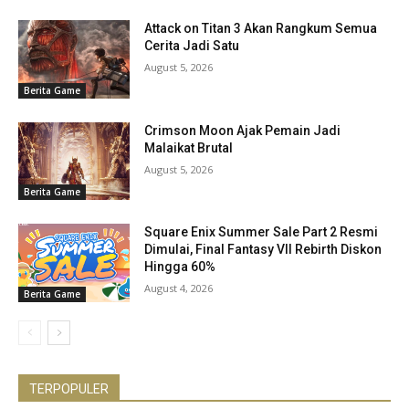
Attack on Titan 3 Akan Rangkum Semua
Cerita Jadi Satu
August 5, 2026
Berita Game
Crimson Moon Ajak Pemain Jadi
Malaikat Brutal
August 5, 2026
Berita Game
Square Enix Summer Sale Part 2 Resmi
Dimulai, Final Fantasy VII Rebirth Diskon
Hingga 60%
August 4, 2026
Berita Game
TERPOPULER