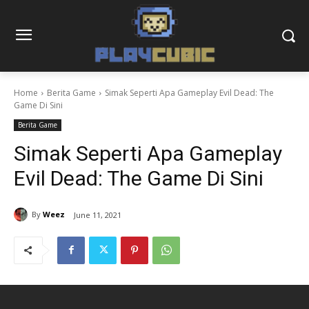
Home
Berita Game
Simak Seperti Apa Gameplay Evil Dead: The
Game Di Sini
Berita Game
Simak Seperti Apa Gameplay
Evil Dead: The Game Di Sini
By
Weez
June 11, 2021