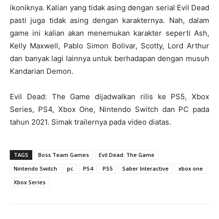
ikoniknya. Kalian yang tidak asing dengan serial Evil Dead
pasti juga tidak asing dengan karakternya. Nah, dalam
game ini kalian akan menemukan karakter seperti Ash,
Kelly Maxwell, Pablo Simon Bolivar, Scotty, Lord Arthur
dan banyak lagi lainnya untuk berhadapan dengan musuh
Kandarian Demon.
Evil Dead: The Game dijadwalkan rilis ke PS5, Xbox
Series, PS4, Xbox One, Nintendo Switch dan PC pada
tahun 2021. Simak trailernya pada video diatas.
TAGS
Boss Team Games
Evil Dead: The Game
Nintendo Switch
pc
PS4
PS5
Saber Interactive
xbox one
Xbox Series