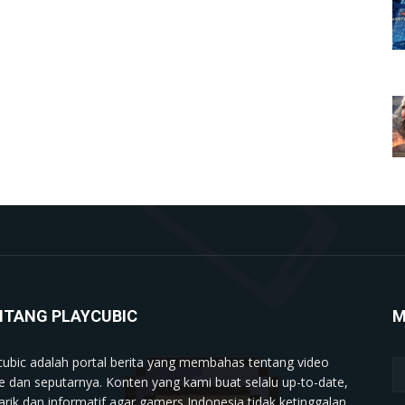
NTANG PLAYCUBIC
M
cubic adalah portal berita yang membahas tentang video
 dan seputarnya. Konten yang kami buat selalu up-to-date,
rik dan informatif agar gamers Indonesia tidak ketinggalan