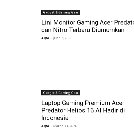
Gadget & Gaming Gear
Lini Monitor Gaming Acer Predat
dan Nitro Terbaru Diumumkan
Aryo
-
June 2, 2026
Gadget & Gaming Gear
Laptop Gaming Premium Acer
Predator Helios 16 AI Hadir di
Indonesia
Aryo
-
March 13, 2026