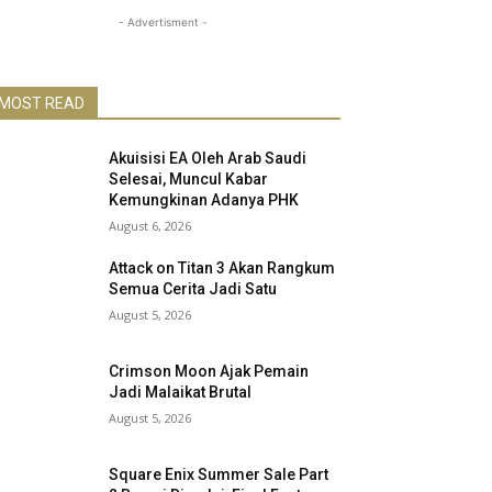
- Advertisment -
MOST READ
Akuisisi EA Oleh Arab Saudi
Selesai, Muncul Kabar
Kemungkinan Adanya PHK
August 6, 2026
Attack on Titan 3 Akan Rangkum
Semua Cerita Jadi Satu
August 5, 2026
Crimson Moon Ajak Pemain
Jadi Malaikat Brutal
August 5, 2026
Square Enix Summer Sale Part