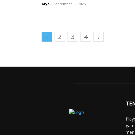
Aryo
-
September 11, 2025
1
2
3
4
TE
Play
game
mena