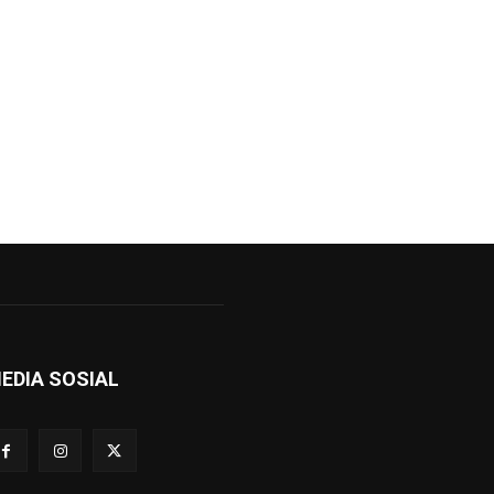
EDIA SOSIAL