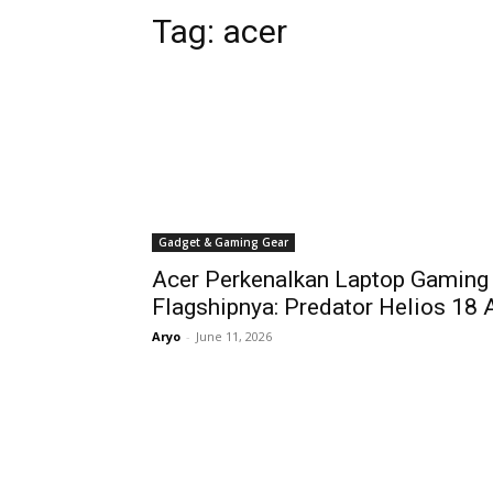
Tag:
acer
Gadget & Gaming Gear
Acer Perkenalkan Laptop Gaming
Flagshipnya: Predator Helios 18 
Aryo
-
June 11, 2026