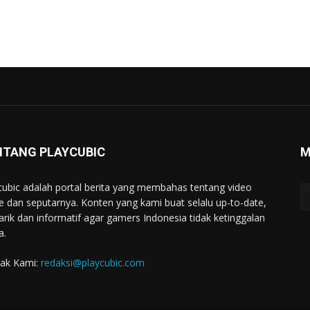
NTANG PLAYCUBIC
M
cubic adalah portal berita yang membahas tentang video
 dan seputarnya. Konten yang kami buat selalu up-to-date,
rik dan informatif agar gamers Indonesia tidak ketinggalan
a.
ak Kami:
redaksi@playcubic.com