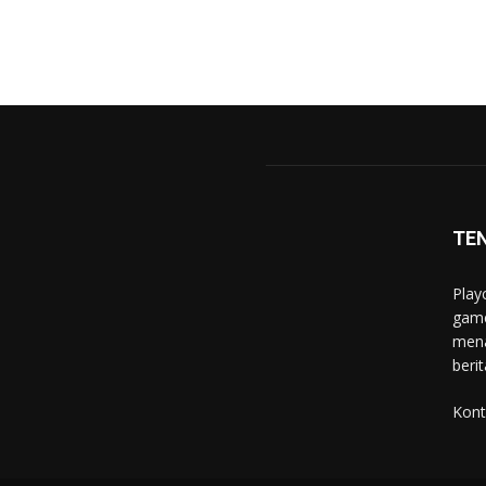
TE
Play
game
mena
berit
Kont