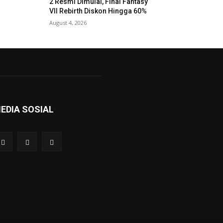
2 Resmi Dimulai, Final Fantasy
VII Rebirth Diskon Hingga 60%
August 4, 2026
EDIA SOSIAL