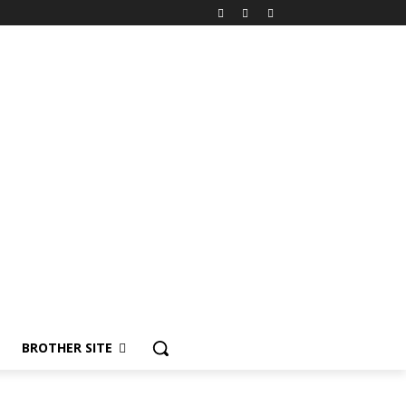
BROTHER SITE