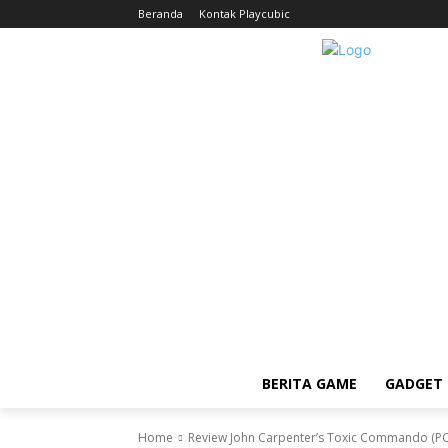
Beranda
Kontak Playcubic
BERITA GAME
GADGET 
Home
Review John Carpenter’s Toxic Commando (P