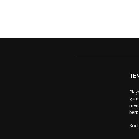
TE
Play
game
mena
berit
Kont