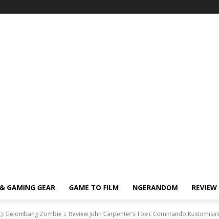
& GAMING GEAR
GAME TO FILM
NGERANDOM
REVIEW
C): Gelombang Zombie
Review John Carpenter’s Toxic Commando Kustomisasi