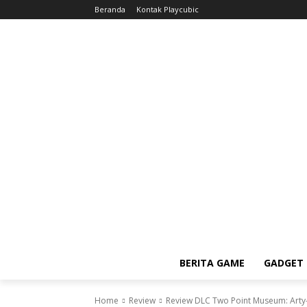
Beranda
Kontak Playcubic
BERITA GAME
GADGET 
Home
Review
Review DLC Two Point Museum: Arty