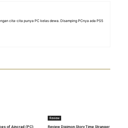
dengan cita-cita punya PC kelas dewa. Disamping PCnya ada PS5
Review
es of Aincrad (PC):
Review Digimon Story Time Stranger