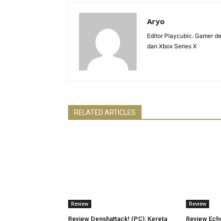
Aryo
Editor Playcubic. Gamer 
dan Xbox Series X
RELATED ARTICLES
Review
Review
Review Denshattack! (PC): Kereta
Review Echo