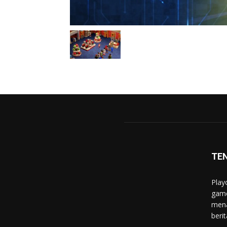
TE
Play
game
mena
berit