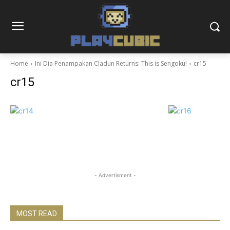
Home
Ini Dia Penampakan Cladun Returns: This is Sengoku!
cr15
cr15
- Advertisment -
MOST READ