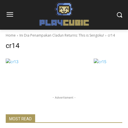
Home
Ini Dia Penampakan Cladun Returns: This is Sengoku!
cr14
cr14
- Advertisment -
MOST READ