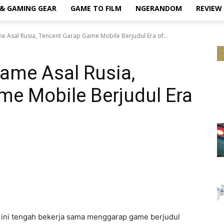
& GAMING GEAR
GAME TO FILM
NGERANDOM
REVIEW
 Asal Rusia, Tencent Garap Game Mobile Berjudul Era of...
ame Asal Rusia,
me Mobile Berjudul Era
 ini tengah bekerja sama menggarap game berjudul