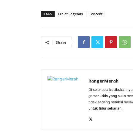
TAGS
Era of Legends
Tencent
Share
RangerMerah
Di sela-sela kesibukannya
gamer kritis yang suka mem
tidak sedang beraksi mela
untuk tidur seharian.