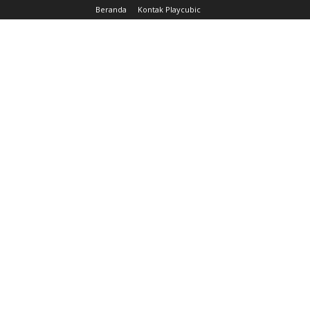
Beranda
Kontak Playcubic