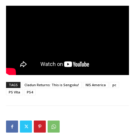
TAGS
Cladun Returns: This is Sengoku!
NIS America
pc
PS VIta
PS4