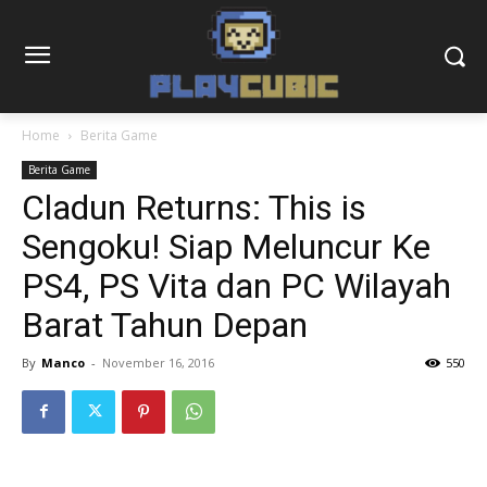
Home
Berita Game
Berita Game
Cladun Returns: This is
Sengoku! Siap Meluncur Ke
PS4, PS Vita dan PC Wilayah
Barat Tahun Depan
By
Manco
-
November 16, 2016
550