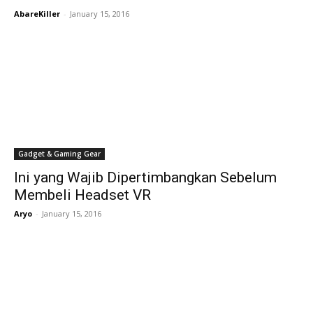
AbareKiller
-
January 15, 2016
Gadget & Gaming Gear
Ini yang Wajib Dipertimbangkan Sebelum
Membeli Headset VR
Aryo
-
January 15, 2016