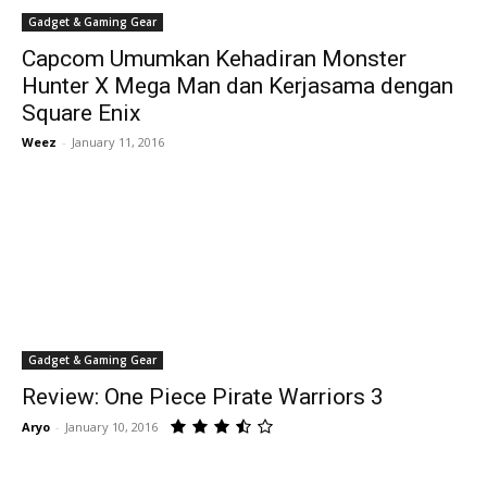
Gadget & Gaming Gear
Capcom Umumkan Kehadiran Monster
Hunter X Mega Man dan Kerjasama dengan
Square Enix
Weez
-
January 11, 2016
Gadget & Gaming Gear
Review: One Piece Pirate Warriors 3
Aryo
-
January 10, 2016