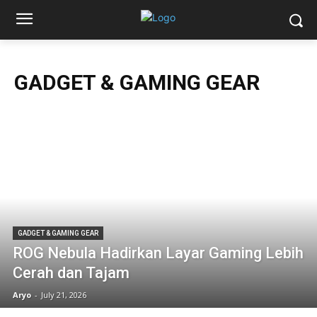
GADGET & GAMING GEAR
GADGET & GAMING GEAR
ROG Nebula Hadirkan Layar Gaming Lebih
Cerah dan Tajam
Aryo
-
July 21, 2026