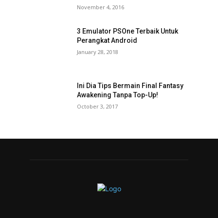
November 4, 2016
3 Emulator PSOne Terbaik Untuk
Perangkat Android
January 28, 2018
Ini Dia Tips Bermain Final Fantasy
Awakening Tanpa Top-Up!
October 3, 2017