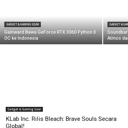
GADGET & GAMING GEAR
GADGET & GA
Gainward Bawa GeForce RTX 3060 Python II
Soundbar 
OC ke Indonesia
Atmos da
Gadget & Gaming Gear
KLab Inc. Rilis Bleach: Brave Souls Secara
Global!