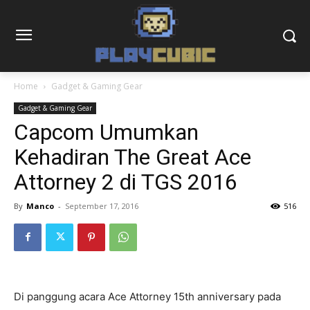
Home
Gadget & Gaming Gear
Gadget & Gaming Gear
Capcom Umumkan
Kehadiran The Great Ace
Attorney 2 di TGS 2016
By
Manco
-
September 17, 2016
516
Di panggung acara Ace Attorney 15th anniversary pada