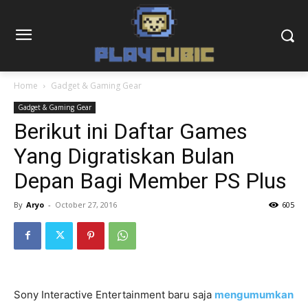
Home
Gadget & Gaming Gear
Gadget & Gaming Gear
Berikut ini Daftar Games
Yang Digratiskan Bulan
Depan Bagi Member PS Plus
By
Aryo
-
October 27, 2016
605
Sony Interactive Entertainment baru saja
mengumumkan