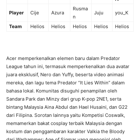
Rusma
Player
Cije
Azura
Juju
you_K
n
Team
Helios
Helios
Helios
Helios
Helios
Acer memperkenalkan elemen baru dalam Predator
League tahun ini, termasuk memperkenalkan dua avatar
juara eksklusif, Nero dan Yuffy, beserta video animasi
mereka, dan lagu tema Predator “It Lies Within” dalam
bahasa lokal. Komunitas disuguhi penampilan oleh
Sandara Park dan Minzy dari grup K-pop 2NE1, serta
bintang Malaysia Aina Abdul dan Hael Husaini, dan G22
dari Filipina. Sorotan lainnya yaitu Kompetisi Coswalk,
memamerkan bakat cosplay terbaik Malaysia dengan
kostum dan penggambaran karakter Valkia the Bloody
dari Warhammer: Age of Sigmar yang menonjol oleh