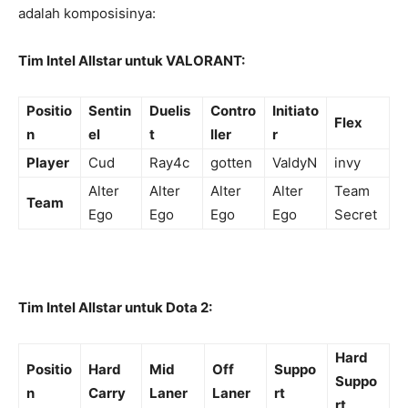
adalah komposisinya:
Tim Intel Allstar untuk VALORANT:
Positio
Sentin
Duelis
Contro
Initiato
Flex
n
el
t
ller
r
Player
Cud
Ray4c
gotten
ValdyN
invy
Alter
Alter
Alter
Alter
Team
Team
Ego
Ego
Ego
Ego
Secret
Tim Intel Allstar untuk Dota 2:
Hard
Positio
Hard
Mid
Off
Suppo
Suppo
n
Carry
Laner
Laner
rt
rt