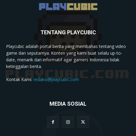
TENTANG PLAYCUBIC
Playcubic adalah portal berita yang membahas tentang video
game dan seputarnya. Konten yang kami buat selalu up-to-
date, menarik dan informatif agar gamers Indonesia tidak
ketinggalan berita.
Kontak Kami:
redaksi@playcubic.com
MEDIA SOSIAL