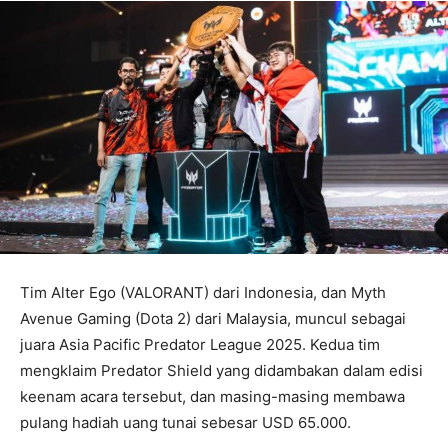
Tim Alter Ego (VALORANT) dari Indonesia, dan Myth
Avenue Gaming (Dota 2) dari Malaysia, muncul sebagai
juara Asia Pacific Predator League 2025. Kedua tim
mengklaim Predator Shield yang didambakan dalam edisi
keenam acara tersebut, dan masing-masing membawa
pulang hadiah uang tunai sebesar USD 65.000.