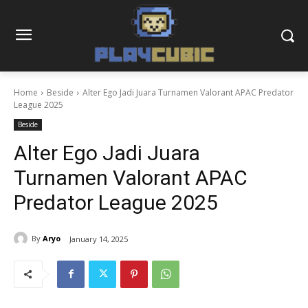
Home
Beside
Alter Ego Jadi Juara Turnamen Valorant APAC Predator
League 2025
Beside
Alter Ego Jadi Juara
Turnamen Valorant APAC
Predator League 2025
By
Aryo
January 14, 2025