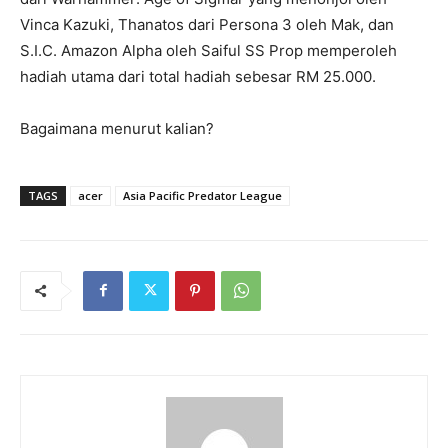
Vinca Kazuki, Thanatos dari Persona 3 oleh Mak, dan
S.I.C. Amazon Alpha oleh Saiful SS Prop memperoleh
hadiah utama dari total hadiah sebesar RM 25.000.
Bagaimana menurut kalian?
TAGS
acer
Asia Pacific Predator League