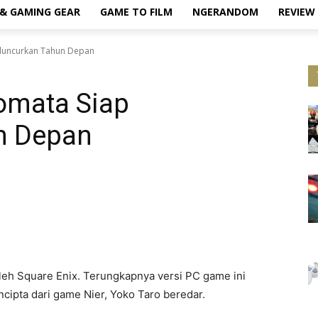
& GAMING GEAR
GAME TO FILM
NGERANDOM
REVIEW
Diluncurkan Tahun Depan
tomata Siap
n Depan
leh Square Enix. Terungkapnya versi PC game ini
ncipta dari game Nier, Yoko Taro beredar.