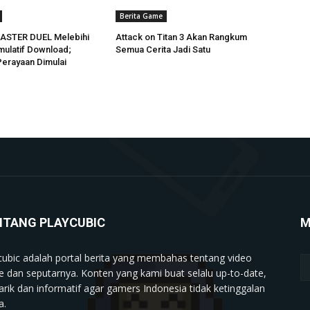
Berita Game
MASTER DUEL Melebihi
Attack on Titan 3 Akan Rangkum
mulatif Download;
Semua Cerita Jadi Satu
erayaan Dimulai
NTANG PLAYCUBIC
M
cubic adalah portal berita yang membahas tentang video
 dan seputarnya. Konten yang kami buat selalu up-to-date,
rik dan informatif agar gamers Indonesia tidak ketinggalan
a.