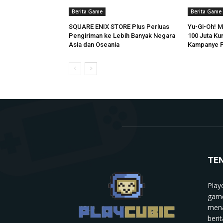
Berita Game
Berita Game
SQUARE ENIX STORE Plus Perluas
Yu-Gi-Oh! 
Pengiriman ke Lebih Banyak Negara
100 Juta Ku
Asia dan Oseania
Kampanye P
TE
Play
game
mena
berit