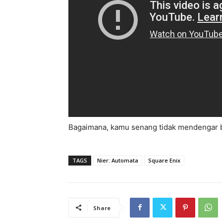
Bagaimana, kamu senang tidak mendengar be
TAGS
Nier: Automata
Square Enix
Share