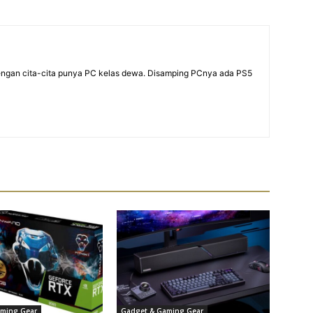
dengan cita-cita punya PC kelas dewa. Disamping PCnya ada PS5
ming Gear
Gadget & Gaming Gear