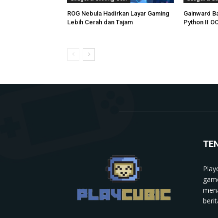
ROG Nebula Hadirkan Layar Gaming
Gainward B
Lebih Cerah dan Tajam
Python II O
TE
Play
game
mena
berit