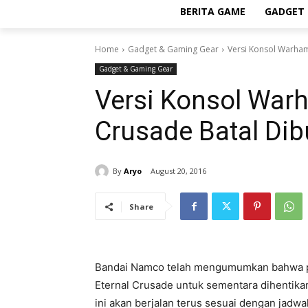
BERITA GAME
GADGET 
Home
Gadget & Gaming Gear
Versi Konsol Warham
Gadget & Gaming Gear
Versi Konsol Warh
Crusade Batal Dib
By
Aryo
August 20, 2016
Share
Bandai Namco telah mengumumkan bahwa 
Eternal Crusade untuk sementara dihentika
ini akan berjalan terus sesuai dengan jadw