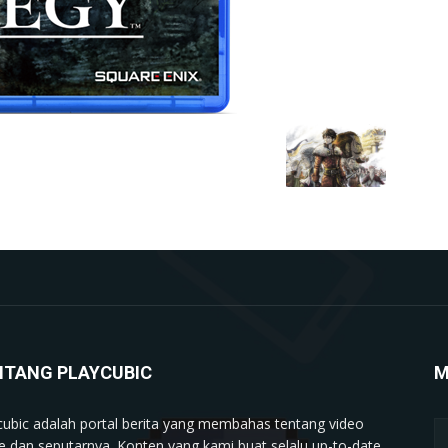
NTANG PLAYCUBIC
M
cubic adalah portal berita yang membahas tentang video
 dan seputarnya. Konten yang kami buat selalu up-to-date,