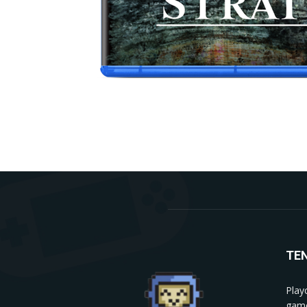
TE
Play
game