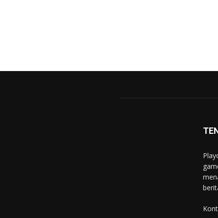
TE
Play
game
mena
berit
Kont