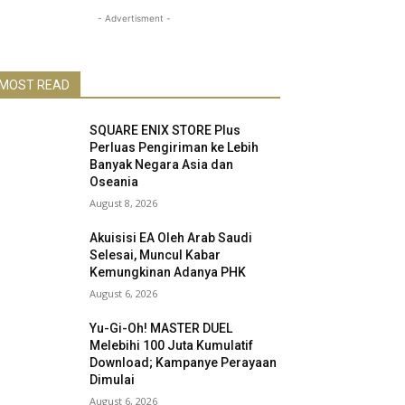
- Advertisment -
MOST READ
SQUARE ENIX STORE Plus
Perluas Pengiriman ke Lebih
Banyak Negara Asia dan
Oseania
August 8, 2026
Akuisisi EA Oleh Arab Saudi
Selesai, Muncul Kabar
Kemungkinan Adanya PHK
August 6, 2026
Yu-Gi-Oh! MASTER DUEL
Melebihi 100 Juta Kumulatif
Download; Kampanye Perayaan
Dimulai
August 6, 2026