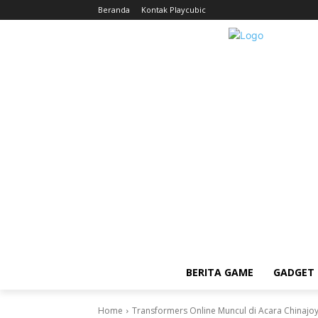
Beranda
Kontak Playcubic
BERITA GAME
GADGET 
Home
Transformers Online Muncul di Acara Chinajo