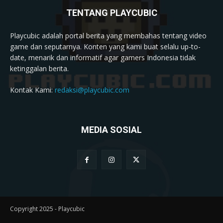
TENTANG PLAYCUBIC
Playcubic adalah portal berita yang membahas tentang video
game dan seputarnya. Konten yang kami buat selalu up-to-
date, menarik dan informatif agar gamers Indonesia tidak
ketinggalan berita.
Kontak Kami:
redaksi@playcubic.com
MEDIA SOSIAL
Copyright 2025 - Playcubic