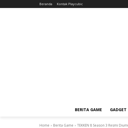
Beranda
Kontak Playcubic
BERITA GAME
GADGET 
Home
Berita Game
TEKKEN 8 Season 3 Resmi Diumum