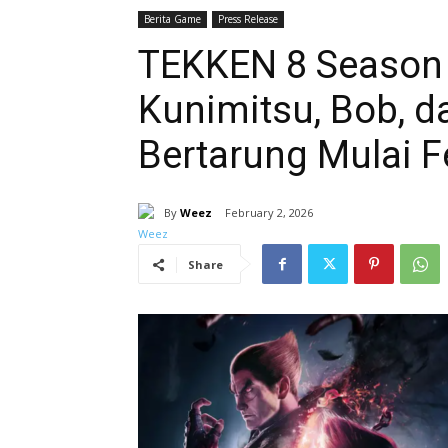
Berita Game
Press Release
TEKKEN 8 Season
Kunimitsu, Bob, da
Bertarung Mulai F
By
Weez
February 2, 2026
Share