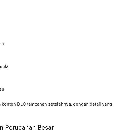
an
mulai
tsu
 konten DLC tambahan setelahnya, dengan detail yang
an Perubahan Besar