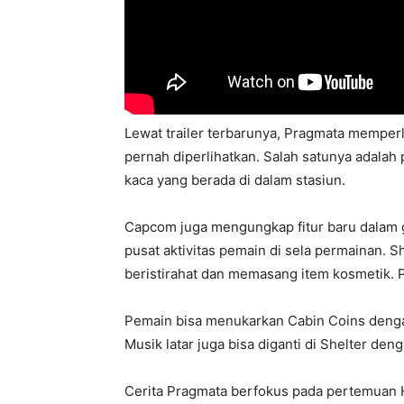
Lewat trailer terbarunya, Pragmata mempe
pernah diperlihatkan. Salah satunya adalah 
kaca yang berada di dalam stasiun.
Capcom juga mengungkap fitur baru dalam 
pusat aktivitas pemain di sela permainan. S
beristirahat dan memasang item kosmetik. 
Pemain bisa menukarkan Cabin Coins deng
Musik latar juga bisa diganti di Shelter de
Cerita Pragmata berfokus pada pertemuan 