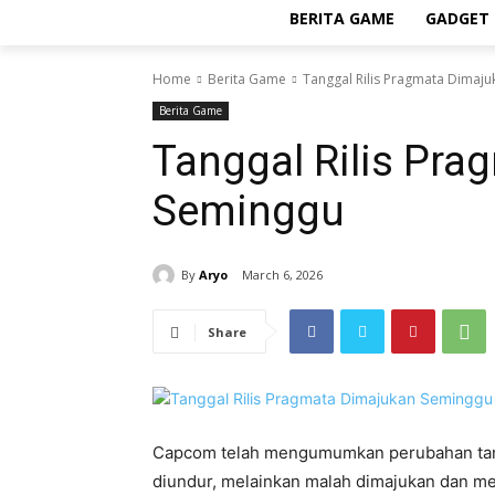
BERITA GAME
GADGET 
Home
Berita Game
Tanggal Rilis Pragmata Dimaj
Berita Game
Tanggal Rilis Pr
Seminggu
By
Aryo
March 6, 2026
Share
Capcom telah mengumumkan perubahan tangga
diundur, melainkan malah dimajukan dan mel