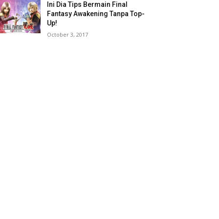
Ini Dia Tips Bermain Final
Fantasy Awakening Tanpa Top-
Up!
October 3, 2017