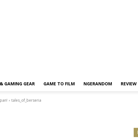
& GAMING GEAR
GAME TO FILM
NGERANDOM
REVIEW
epan!
tales_of_berseria