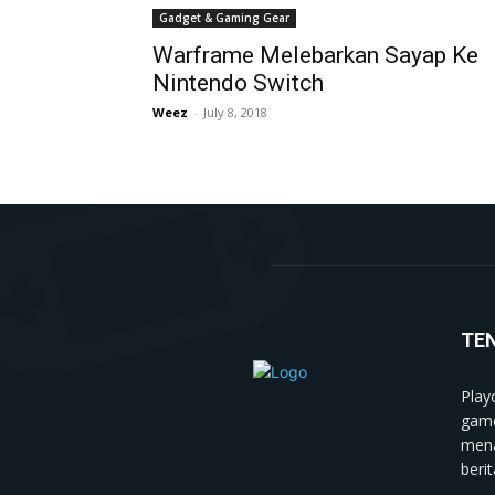
Gadget & Gaming Gear
Warframe Melebarkan Sayap Ke
Nintendo Switch
Weez
-
July 8, 2018
TE
Play
game
mena
berit