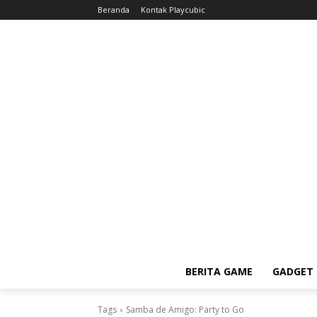
Beranda
Kontak Playcubic
BERITA GAME
GADGET 
Tags
Samba de Amigo: Party to Go