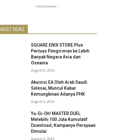
- Advertisment -
MOST READ
SQUARE ENIX STORE Plus
Perluas Pengiriman ke Lebih
Banyak Negara Asia dan
Oseania
August 8, 2026
Akuisisi EA Oleh Arab Saudi
Selesai, Muncul Kabar
Kemungkinan Adanya PHK
August 6, 2026
Yu-Gi-Oh! MASTER DUEL
Melebihi 100 Juta Kumulatif
Download; Kampanye Perayaan
Dimulai
August 6, 2026