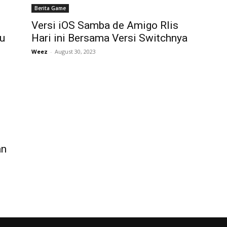
Berita Game
Versi iOS Samba de Amigo Rlis
u
Hari ini Bersama Versi Switchnya
Weez
-
August 30, 2023
an