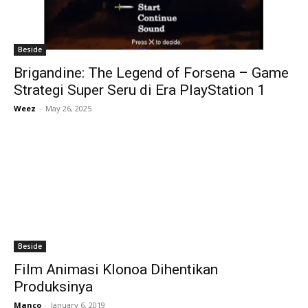
Beside
Brigandine: The Legend of Forsena – Game
Strategi Super Seru di Era PlayStation 1
Weez
-
May 26, 2025
Beside
Film Animasi Klonoa Dihentikan
Produksinya
Manco
-
January 6, 2019