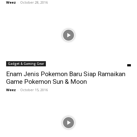
Weez
-
October 28, 2016
Gadget & Gaming Gear
Enam Jenis Pokemon Baru Siap Ramaikan
Game Pokemon Sun & Moon
Weez
-
October 15, 2016