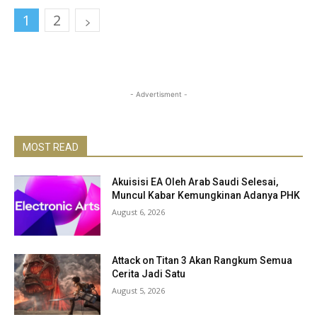
1
2
- Advertisment -
MOST READ
Akuisisi EA Oleh Arab Saudi Selesai,
Muncul Kabar Kemungkinan Adanya PHK
August 6, 2026
Attack on Titan 3 Akan Rangkum Semua
Cerita Jadi Satu
August 5, 2026