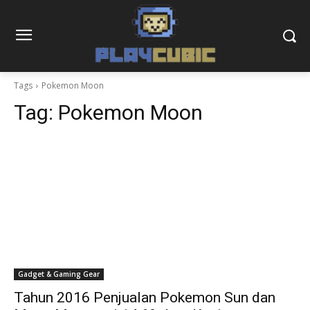
Tags
Pokemon Moon
Tag:
Pokemon Moon
Gadget & Gaming Gear
Tahun 2016 Penjualan Pokemon Sun dan