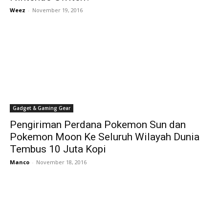
Weez
-
November 19, 2016
Gadget & Gaming Gear
Pengiriman Perdana Pokemon Sun dan
Pokemon Moon Ke Seluruh Wilayah Dunia
Tembus 10 Juta Kopi
Manco
-
November 18, 2016