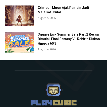
Crimson Moon Ajak Pemain Jadi
Malaikat Brutal
August 5, 2026
Square Enix Summer Sale Part 2 Resmi
Dimulai, Final Fantasy VII Rebirth Diskon
Hingga 60%
August 4, 2026