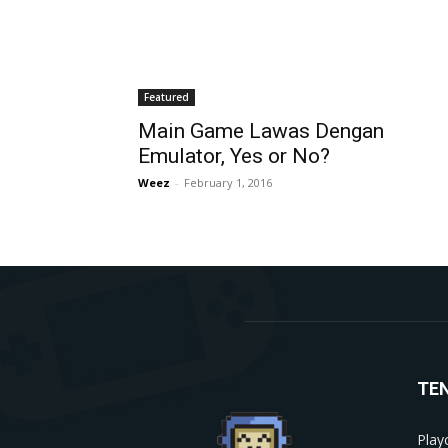
Featured
Main Game Lawas Dengan
Emulator, Yes or No?
Weez
-
February 1, 2016
TE
Play