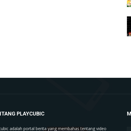
NTANG PLAYCUBIC
M
cubic adalah portal berita yang membahas tentang video