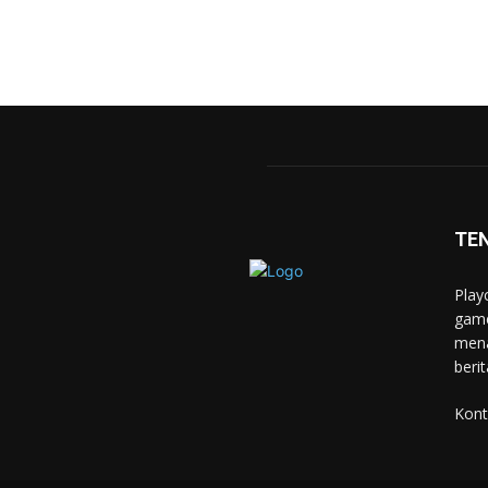
TE
Play
game
mena
berit
Kont