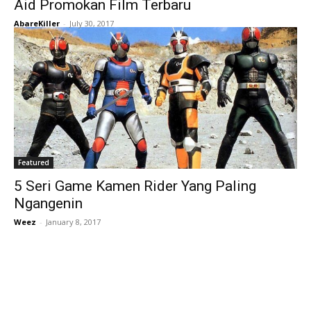
Aid Promokan Film Terbaru
AbareKiller
-
July 30, 2017
Featured
5 Seri Game Kamen Rider Yang Paling
Ngangenin
Weez
-
January 8, 2017