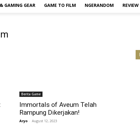
& GAMING GEAR
GAME TO FILM
NGERANDOM
REVIEW
um
Berita Game
:
Immortals of Aveum Telah
Rampung Dikerjakan!
Aryo
-
August 12, 2023