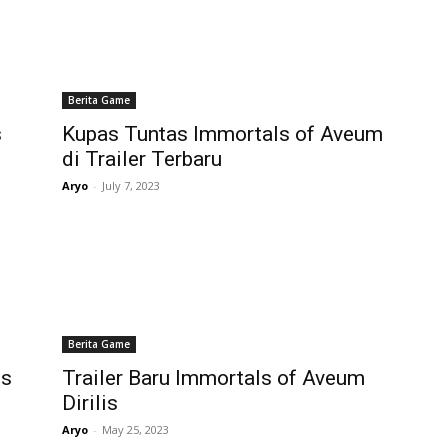
Berita Game
s
Kupas Tuntas Immortals of Aveum
di Trailer Terbaru
Aryo
-
July 7, 2023
Berita Game
is
Trailer Baru Immortals of Aveum
Dirilis
Aryo
-
May 25, 2023