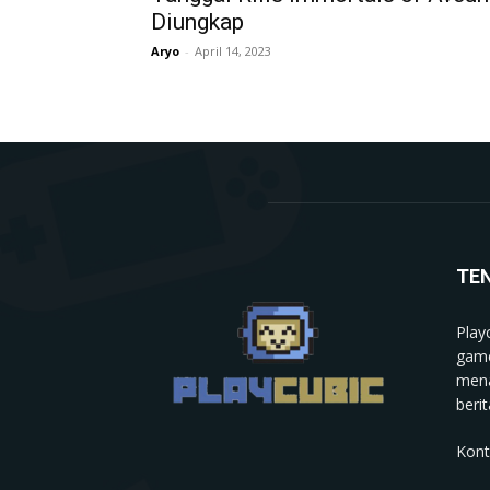
Diungkap
Aryo
-
April 14, 2023
TE
Play
game
mena
berit
Kont