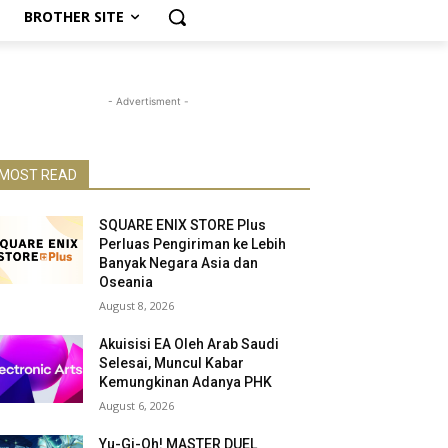
BROTHER SITE
- Advertisment -
MOST READ
SQUARE ENIX STORE Plus
Perluas Pengiriman ke Lebih
Banyak Negara Asia dan
Oseania
August 8, 2026
Akuisisi EA Oleh Arab Saudi
Selesai, Muncul Kabar
Kemungkinan Adanya PHK
August 6, 2026
Yu-Gi-Oh! MASTER DUEL