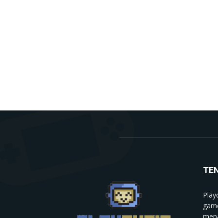
TE
Play
game
mena