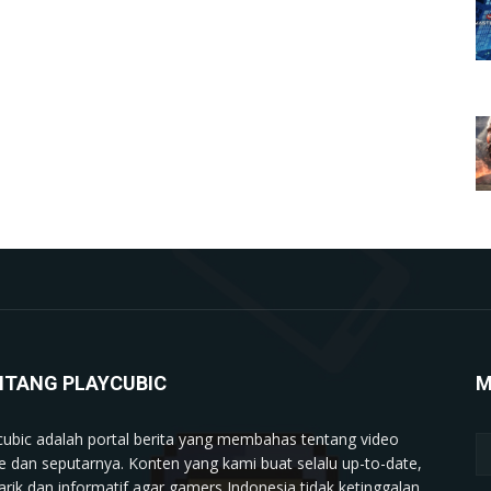
NTANG PLAYCUBIC
M
cubic adalah portal berita yang membahas tentang video
 dan seputarnya. Konten yang kami buat selalu up-to-date,
rik dan informatif agar gamers Indonesia tidak ketinggalan