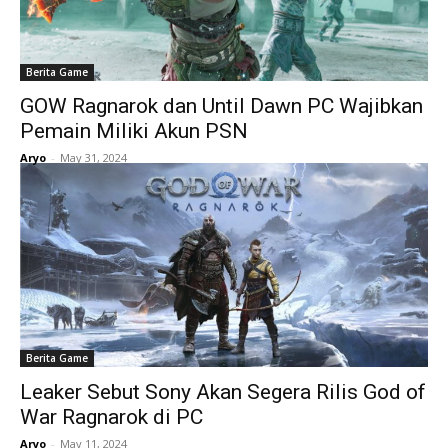
Berita Game
GOW Ragnarok dan Until Dawn PC Wajibkan
Pemain Miliki Akun PSN
Aryo
-
May 31, 2024
Berita Game
Leaker Sebut Sony Akan Segera Rilis God of
War Ragnarok di PC
Aryo
-
May 11, 2024