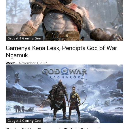
Gadget & Gaming Gear
Gamenya Kena Leak, Pencipta God of War
Ngamuk
Weez
-
November 1, 2022
Gadget & Gaming Gear