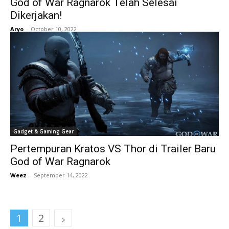
God of War Ragnarok Telah Selesai
Dikerjakan!
Aryo
-
October 10, 2022
Gadget & Gaming Gear
Pertempuran Kratos VS Thor di Trailer Baru
God of War Ragnarok
Weez
-
September 14, 2022
1
2