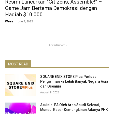
Resmi Luncurkan “Citizens, Assemble!” –
Game Jam Bertema Demokrasi dengan
Hadiah $10.000
Weez
-
June 7, 2025
- Advertisment -
MOST READ
SQUARE ENIX STORE Plus Perluas
Pengiriman ke Lebih Banyak Negara Asia
dan Oseania
August 8, 2026
Akuisisi EA Oleh Arab Saudi Selesai,
Muncul Kabar Kemungkinan Adanya PHK