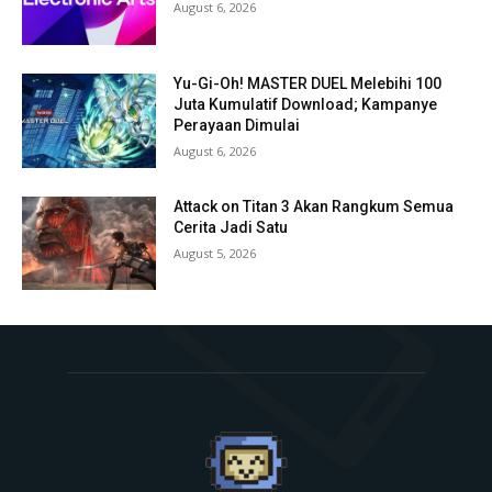
August 6, 2026
Yu-Gi-Oh! MASTER DUEL Melebihi 100
Juta Kumulatif Download; Kampanye
Perayaan Dimulai
August 6, 2026
Attack on Titan 3 Akan Rangkum Semua
Cerita Jadi Satu
August 5, 2026