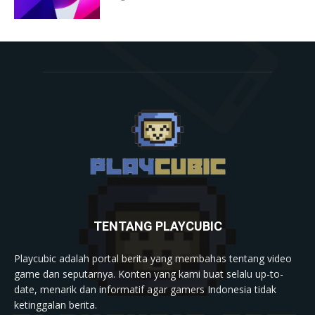
TENTANG PLAYCUBIC
Playcubic adalah portal berita yang membahas tentang video
game dan seputarnya. Konten yang kami buat selalu up-to-
date, menarik dan informatif agar gamers Indonesia tidak
ketinggalan berita.