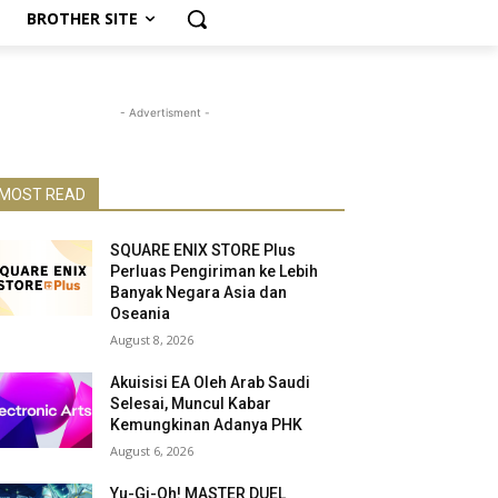
BROTHER SITE
- Advertisment -
MOST READ
SQUARE ENIX STORE Plus
Perluas Pengiriman ke Lebih
Banyak Negara Asia dan
Oseania
August 8, 2026
Akuisisi EA Oleh Arab Saudi
Selesai, Muncul Kabar
Kemungkinan Adanya PHK
August 6, 2026
Yu-Gi-Oh! MASTER DUEL