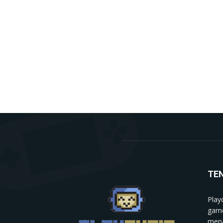
TE
Play
game
mena