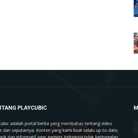
NTANG PLAYCUBIC
M
cubic adalah portal berita yang membahas tentang video
 dan seputarnya. Konten yang kami buat selalu up-to-date,
rik dan informatif agar gamers Indonesia tidak ketinggalan