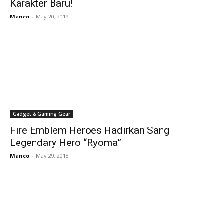
Karakter Baru!
Manco
-
May 20, 2019
Gadget & Gaming Gear
Fire Emblem Heroes Hadirkan Sang
Legendary Hero “Ryoma”
Manco
-
May 29, 2018