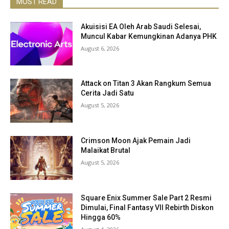
MOST READ
Akuisisi EA Oleh Arab Saudi Selesai,
Muncul Kabar Kemungkinan Adanya PHK
August 6, 2026
Attack on Titan 3 Akan Rangkum Semua
Cerita Jadi Satu
August 5, 2026
Crimson Moon Ajak Pemain Jadi
Malaikat Brutal
August 5, 2026
Square Enix Summer Sale Part 2 Resmi
Dimulai, Final Fantasy VII Rebirth Diskon
Hingga 60%