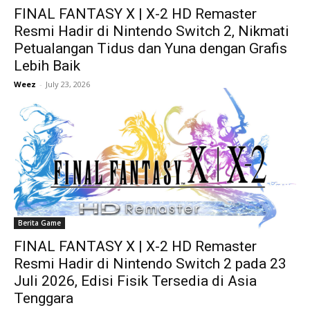
FINAL FANTASY X | X-2 HD Remaster
Resmi Hadir di Nintendo Switch 2, Nikmati
Petualangan Tidus dan Yuna dengan Grafis
Lebih Baik
Weez
-
July 23, 2026
Berita Game
FINAL FANTASY X | X-2 HD Remaster
Resmi Hadir di Nintendo Switch 2 pada 23
Juli 2026, Edisi Fisik Tersedia di Asia
Tenggara