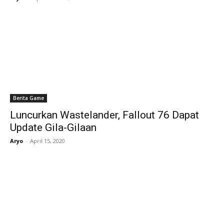
Berita Game
Luncurkan Wastelander, Fallout 76 Dapat
Update Gila-Gilaan
Aryo
-
April 15, 2020