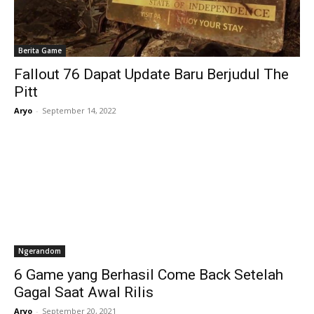
Berita Game
Fallout 76 Dapat Update Baru Berjudul The
Pitt
Aryo
-
September 14, 2022
Ngerandom
6 Game yang Berhasil Come Back Setelah
Gagal Saat Awal Rilis
Aryo
-
September 20, 2021