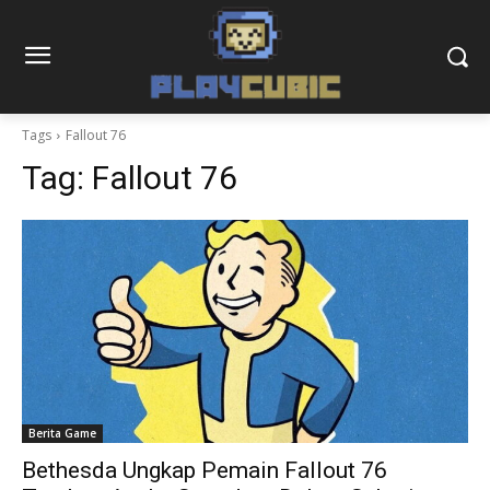
Tags
Fallout 76
Tag:
Fallout 76
Berita Game
Bethesda Ungkap Pemain Fallout 76